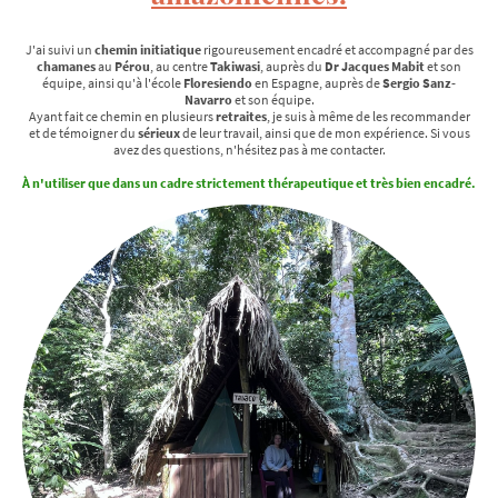
J'ai suivi un
chemin initiatique
rigoureusement encadré et accompagné par des
chamanes
au
Pérou
, au centre
Takiwasi
, auprès du
Dr Jacques Mabit
et son
équipe, ainsi qu'à l'école
Floresiendo
en Espagne, auprès de
Sergio Sanz-
Navarro
et son équipe.
Ayant fait ce chemin en plusieurs
retraites
, je suis à même de les recommander
et de témoigner du
sérieux
de leur travail, ainsi que de mon expérience. Si vous
avez des questions, n'hésitez pas à me contacter.
À n'utiliser que dans un cadre strictement thérapeutique et très bien encadré.