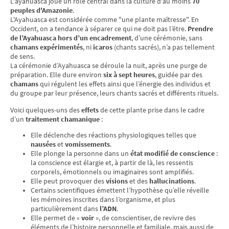
L'ayahuasca joue un rôle central dans la culture d'au moins
70
peuples d'Amazonie
.
L'Ayahuasca est considérée comme "une plante maîtresse". En
Occident, on a tendance à séparer ce qui ne doit pas l’être.
Prendre
de l’Ayahuasca hors d’un encadrement
, d’une cérémonie, sans
chamans expérimentés
, ni
icaros
(chants sacrés), n’a pas tellement
de sens.
La cérémonie d’Ayahuasca se déroule la nuit, après une purge de
préparation. Elle dure environ
six à sept heures
, guidée par des
chamans
qui régulent les effets ainsi que l’énergie des individus et
du groupe par leur présence, leurs chants sacrés et différents rituels.
Voici quelques-uns des
effets
de cette plante prise dans le cadre
d’un
traitement chamanique
:
Elle déclenche des réactions physiologiques telles que
nausées
et
vomissements
.
Elle plonge la personne dans un
état modifié de conscience
:
la conscience est élargie et, à partir de là, les ressentis
corporels, émotionnels ou imaginaires sont amplifiés.
Elle peut provoquer des
visions
et des
hallucinations
.
Certains scientifiques émettent l’hypothèse qu’elle réveille
les mémoires inscrites dans l’organisme, et plus
particulièrement dans
l’ADN
.
Elle permet de «
voir
», de conscientiser, de revivre des
éléments de l’histoire personnelle et familiale, mais aussi de