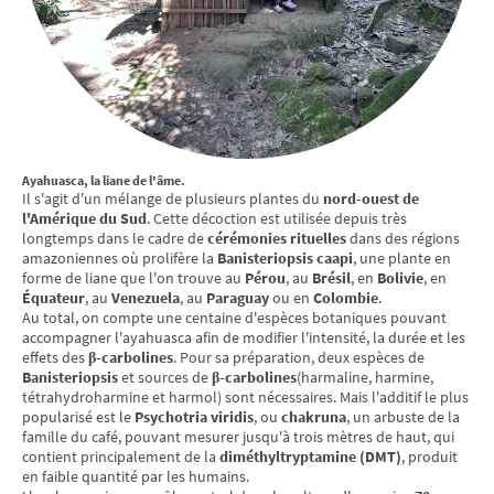
Ayahuasca, la liane de l'âme.
Il s'agit d'un mélange de plusieurs plantes du
nord-ouest de
l'Amérique du Sud
. Cette décoction est utilisée depuis très
longtemps dans le cadre de
cérémonies rituelles
dans des régions
amazoniennes où prolifère la
Banisteriopsis caapi
, une plante en
forme de liane que l'on trouve au
Pérou
, au
Brésil
, en
Bolivie
, en
Équateur
, au
Venezuela
, au
Paraguay
ou en
Colombie
.
Au total, on compte une centaine d'espèces botaniques pouvant
accompagner l'ayahuasca afin de modifier l'intensité, la durée et les
effets des
β-carbolines
. Pour sa préparation, deux espèces de
Banisteriopsis
et sources de
β-carbolines
(harmaline, harmine,
tétrahydroharmine et harmol) sont nécessaires. Mais l'additif le plus
popularisé est le
Psychotria viridis
, ou
chakruna
, un arbuste de la
famille du café, pouvant mesurer jusqu'à trois mètres de haut, qui
contient principalement de la
diméthyltryptamine (DMT)
, produit
en faible quantité par les humains.