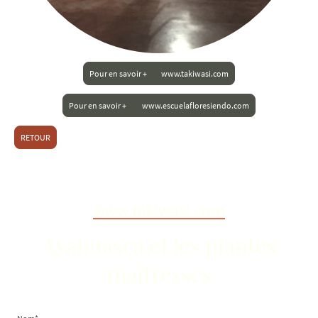
Pour en savoir + www.takiwasi.com
Pour en savoir + www.escuelafloresiendo.com
RETOUR
www.takiwasi.com
Ayahuasca et les plantes
maîtresses