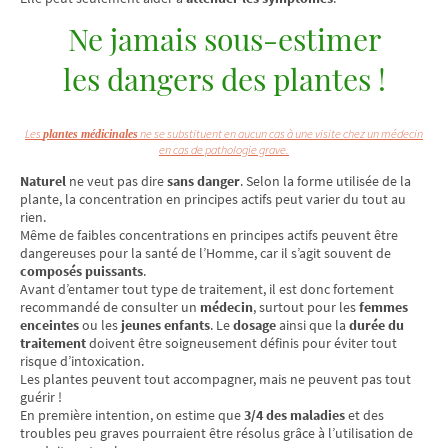
Ne jamais sous-estimer
les dangers des plantes !
Les
ne se substituent en aucun cas à une visite chez un médecin
plantes médicinales
en cas de pathologie grave.
Naturel
ne veut pas dire
sans danger
. Selon la forme utilisée de la
plante, la concentration en principes actifs peut varier du tout au
rien.
Même de faibles concentrations en principes actifs peuvent être
dangereuses pour la santé de l’Homme, car il s’agit souvent de
composés puissants
.
Avant d’entamer tout type de traitement, il est donc fortement
recommandé de consulter un
médecin
, surtout pour les
femmes
enceintes
ou les
jeunes enfants
. Le
dosage
ainsi que la
durée du
traitement
doivent être soigneusement définis pour éviter tout
risque d’intoxication.
Les plantes peuvent tout accompagner, mais ne peuvent pas tout
guérir !
En première intention, on estime que
3/4 des maladies
et des
troubles peu graves pourraient être résolus grâce à l’utilisation de