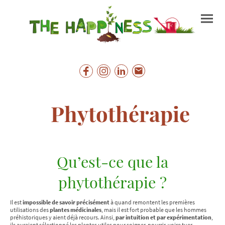
Phytothérapie
Qu’est-ce que la
phytothérapie ?
Il est
impossible de savoir précisément
à quand remontent les premières
utilisations des
plantes médicinales
, mais il est fort probable que les hommes
préhistoriques y aient déjà recours. Ainsi,
par intuition et par expérimentation
,
ils auraient sélectionné les plantes utiles pour soigner, nourrir, voire tuer.