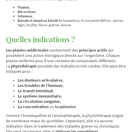
Tisanes
,
Décoctions
,
Infusions
,
Extraits à chaud ou à froid
de la plante ou d’une partie définie : racines,
tiges, feuilles, fleurs, graines, écorce.
Quelles indications ?
Les plantes médicinales
contiennent des
principes actifs
qui
possèdent une action biologique directe sur l’organisme. Chaque
plante renferme plus d’une centaine de composants différents.
La
phytothérapie
possède des indications très variées. Elle peut être
indiquée pour :
Les douleurs articulaires
,
Les troubles de l’humeur
,
Le transit intestinal
,
Le système immunitaire
,
La circulation sanguine
,
La concentration
ou
la mémoire
.
Comme l’homéopathie et l’aromathérapie, la phytothérapie soigne
de nombreux maux du quotidien. Cependant, elle n’a aucune
indication dans le traitement des maladies graves ou chroniques.
Elle peut seulement aider à
atténuer les symptômes
.