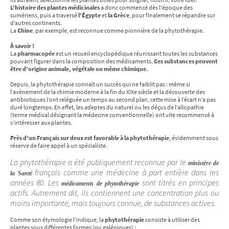
L’histoire des plantes médicinales
a donc commencé dès l'époque des
sumériens, puis a traversé
l’Égypte
et
la Grèce
, pour finalement se répandre sur
d’autres continents.
La
Chine
, par exemple, est reconnue comme pionnière de la phytothérapie.
À savoir !
La
pharmacopée
est un recueil encyclopédique réunissant toutes les substances
pouvant figurer dans la composition des médicaments.
Ces substances peuvent
être d’origine animale, végétale ou même chimique.
Depuis, la phytothérapie connaît un succès qui ne faiblit pas : même si
l’avènement de la chimie moderne à la fin du XIXe siècle et la découverte des
antibiotiques l’ont reléguée un temps au second plan, cette mise à l’écart n’a pas
duré longtemps. En effet, les adeptes du naturel ou les déçus de l’allopathie
(terme médical désignant la médecine conventionnelle) ont vite recommencé à
s’intéresser aux plantes.
Près d’un Français sur deux est favorable à la phytothérapie
, évidemment sous
réserve de faire appel à un spécialiste.
La phytothérapie a été publiquement reconnue par le
ministère de
français comme une médecine à part entière dans les
la Santé
années 80. Les
sont titrés en principes
médicaments de phytothérapie
actifs. Autrement dit, ils contiennent une concentration plus ou
moins importante, mais toujours connue, de substances actives.
Comme son étymologie l’indique, la
phytothérapie
consiste à utiliser des
plantes sous différentes formes (ou galéniques) :