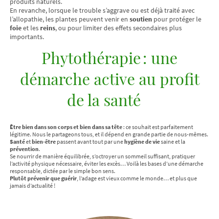
produits naturels.
En revanche, lorsque le trouble s’aggrave ou est déjà traité avec
l’allopathie, les plantes peuvent venir en
soutien
pour protéger le
foie
et les
reins
, ou pour limiter des effets secondaires plus
importants.
Phytothérapie : une
démarche active au profit
de la santé
Être bien dans son corps et bien dans sa tête
: ce souhait est parfaitement
légitime. Nous le partageons tous, et il dépend en grande partie de nous-mêmes.
Santé
et
bien-être
passent avant tout par une
hygiène de vie
saine et la
prévention
.
Se nourrir de manière équilibrée, s’octroyer un sommeil suffisant, pratiquer
l’activité physique nécessaire, éviter les excès… Voilà les bases d’une démarche
responsable, dictée par le simple bon sens.
Plutôt prévenir que guérir
, l’adage est vieux comme le monde… et plus que
jamais d’actualité !