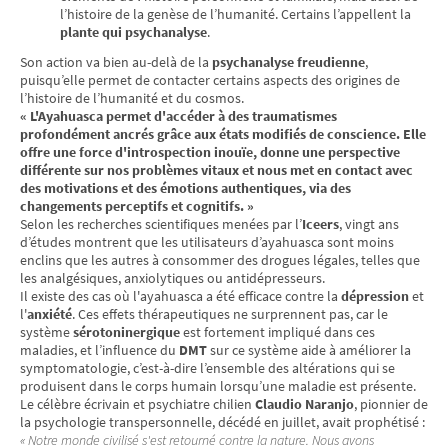
l’histoire de la genèse de l’humanité. Certains l’appellent la
plante qui psychanalyse
.
Son action va bien au-delà de la
psychanalyse freudienne
,
puisqu’elle permet de contacter certains aspects des origines de
l’histoire de l’humanité et du cosmos.
« L'Ayahuasca permet d'accéder à des traumatismes
profondément ancrés grâce aux états modifiés de conscience. Elle
offre une force d'introspection inouïe, donne une perspective
différente sur nos problèmes vitaux et nous met en contact avec
des motivations et des émotions authentiques, via des
changements perceptifs et cognitifs. »
Selon les recherches scientifiques menées par l’
Iceers
, vingt ans
d’études montrent que les utilisateurs d’ayahuasca sont moins
enclins que les autres à consommer des drogues légales, telles que
les analgésiques, anxiolytiques ou antidépresseurs.
Il existe des cas où l'ayahuasca a été efficace contre la
dépression
et
l'
anxiété
. Ces effets thérapeutiques ne surprennent pas, car le
système
sérotoninergique
est fortement impliqué dans ces
maladies, et l’influence du
DMT
sur ce système aide à améliorer la
symptomatologie, c’est-à-dire l’ensemble des altérations qui se
produisent dans le corps humain lorsqu’une maladie est présente.
Le célèbre écrivain et psychiatre chilien
Claudio Naranjo
, pionnier de
la psychologie transpersonnelle, décédé en juillet, avait prophétisé :
« Notre monde civilisé s'est retourné contre la nature. Nous avons