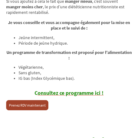
Si vous ajoutez à cela le fait que
manger mieux
, c’est souvent
manger moins cher
, le prix d’une diététicienne nutritionniste est
rapidement rentabilisé.
Je vous conseille et vous accompagne également pour la mise en
place et le suivi de :
Jeûne intermittent,
Période de jeûne hydrique.
Un programme de transformation est proposé pour l'alimentation
:
Végétarienne,
Sans gluten,
IG bas (Index Glycémique bas).
C
onsultez ce programme ici !
Prenez RDV maintenant