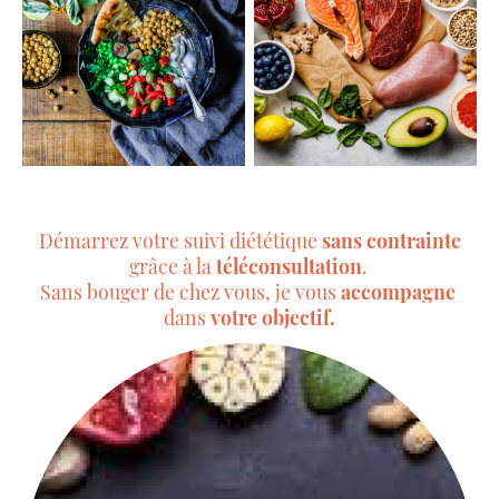
Démarrez votre suivi diététique
sans contrainte
grâce à la
téléconsultation
.
Sans bouger de chez vous, je vous
accompagne
dans
votre objectif.